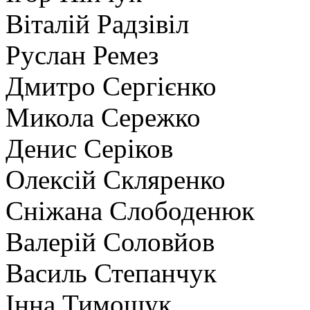
Віталій Радзівіл
Руслан Ремез
Дмитро Сергієнко
Микола Сережко
Денис Серіков
Олексій Скляренко
Сніжана Слободенюк
Валерій Соловйов
Василь Степанчук
Інна Тимощук