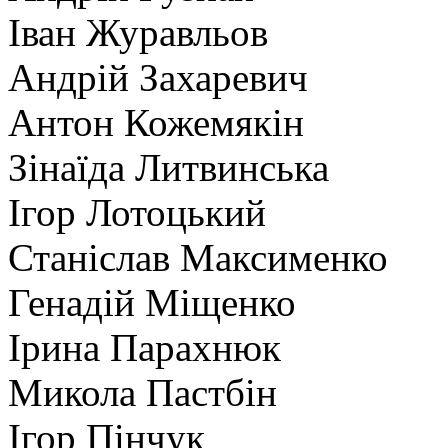
Іван Журавльов
Андрій Захаревич
Антон Кожемякін
Зінаїда Литвинська
Ігор Лотоцький
Станіслав Максименко
Генадій Міщенко
Ірина Парахнюк
Микола Пастбін
Ігор Пінчук