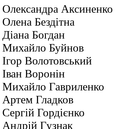
Олександра Аксиненко
Олена Бездітна
Діана Богдан
Михайло Буйнов
Ігор Волотовський
Іван Воронін
Михайло Гавриленко
Артем Гладков
Сергій Гордієнко
Андрій Гузнак