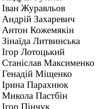
Іван Журавльов
Андрій Захаревич
Антон Кожемякін
Зінаїда Литвинська
Ігор Лотоцький
Станіслав Максименко
Генадій Міщенко
Ірина Парахнюк
Микола Пастбін
Ігор Пінчук