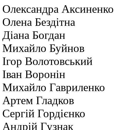
Олександра Аксиненко
Олена Бездітна
Діана Богдан
Михайло Буйнов
Ігор Волотовський
Іван Воронін
Михайло Гавриленко
Артем Гладков
Сергій Гордієнко
Андрій Гузнак