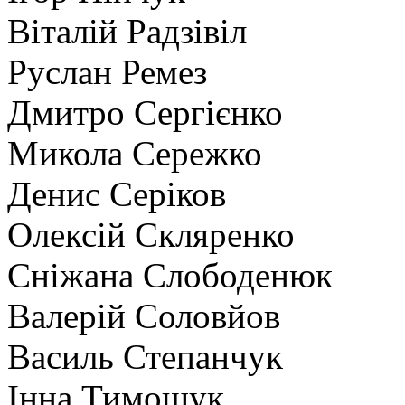
Віталій Радзівіл
Руслан Ремез
Дмитро Сергієнко
Микола Сережко
Денис Серіков
Олексій Скляренко
Сніжана Слободенюк
Валерій Соловйов
Василь Степанчук
Інна Тимощук