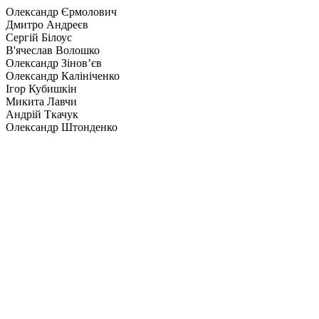
Олександр Єрмолович
Дмитро Андреєв
Сергій Білоус
В'ячеслав Волошко
Олександр Зінов’єв
Олександр Калiнiченко
Ігор Кубишкін
Микита Лавчи
Андрій Ткачук
Олександр Штонденко