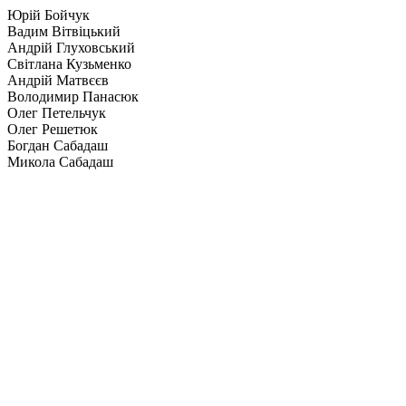
Юрій Бойчук
Вадим Вітвіцький
Андрій Глуховський
Світлана Кузьменко
Андрій Матвєєв
Володимир Панасюк
Олег Петельчук
Олег Решетюк
Богдан Сабадаш
Микола Сабадаш