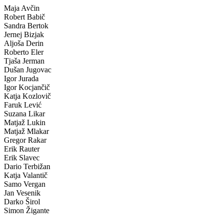
Maja Avčin
Robert Babič
Sandra Bertok
Jernej Bizjak
Aljoša Derin
Roberto Eler
Tjaša Jerman
Dušan Jugovac
Igor Jurada
Igor Kocjančič
Katja Kozlovič
Faruk Lević
Suzana Likar
Matjaž Lukin
Matjaž Mlakar
Gregor Rakar
Erik Rauter
Erik Slavec
Dario Terbižan
Katja Valantič
Samo Vergan
Jan Vesenik
Darko Širol
Simon Žigante